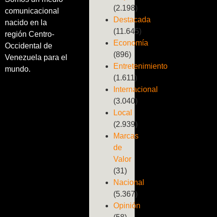
(2.198)
comunicacional
Destacada
nacido en la
(11.645)
región Centro-
Economía
Occidental de
(896)
Venezuela para el
Entretenimiento
mundo.
(1.611)
Internacional
(3.040)
Local
(2.939)
Marcas
de
Valor
(31)
Nacional
(5.367)
Opinión