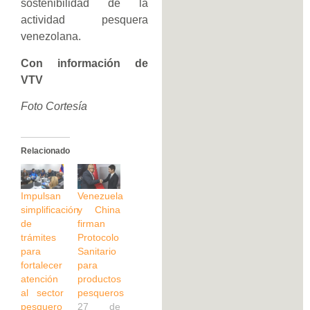
sostenibilidad de la
actividad pesquera
venezolana.
Con información de
VTV
Foto Cortesía
Relacionado
Impulsan
Venezuela
simplificación
y China
de
firman
trámites
Protocolo
para
Sanitario
fortalecer
para
atención
productos
al sector
pesqueros
pesquero
27 de