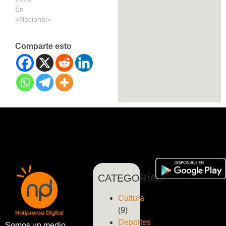
En
«Nacional»
Comparte esto
CATEGORÍAS
Cultura
(9)
Deportes
Somos un medio