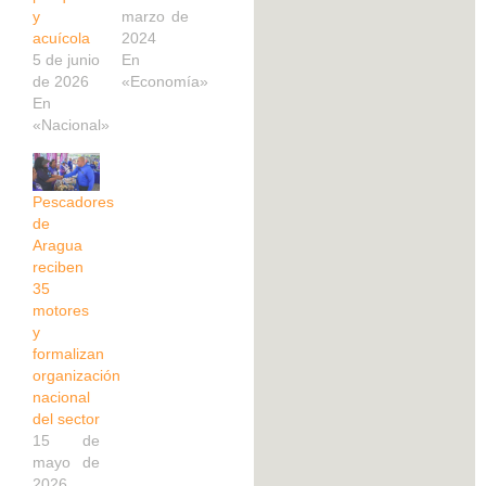
y
marzo de
acuícola
2024
5 de junio
En
de 2026
«Economía»
En
«Nacional»
Pescadores
de
Aragua
reciben
35
motores
y
formalizan
organización
nacional
del sector
15 de
mayo de
2026