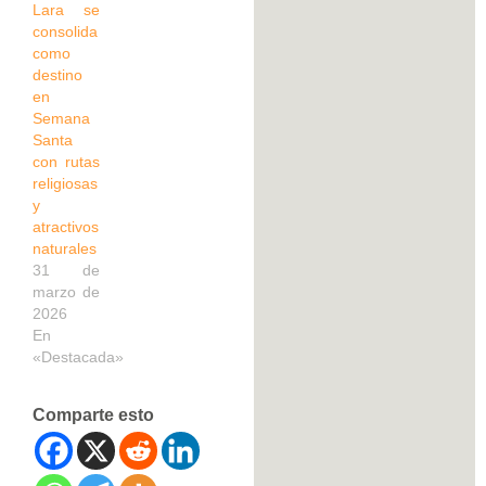
Lara se
consolida
como
destino
en
Semana
Santa
con rutas
religiosas
y
atractivos
naturales
31 de
marzo de
2026
En
«Destacada»
Comparte esto