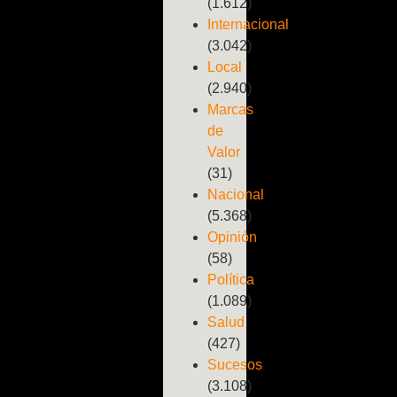
(1.612)
Internacional
(3.042)
Local
(2.940)
Marcas
de
Valor
(31)
Nacional
(5.368)
Opinión
(58)
Política
(1.089)
Salud
(427)
Sucesos
(3.108)