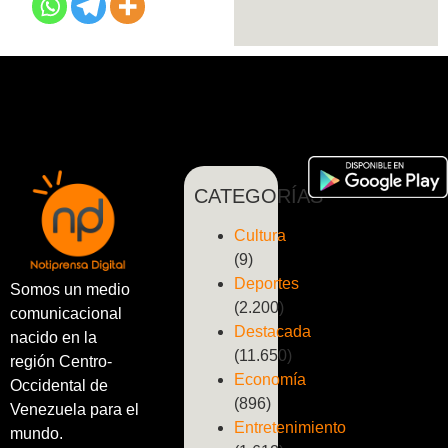
CATEGORÍAS
Cultura
(9)
Deportes
Somos un medio
(2.200)
comunicacional
Destacada
nacido en la
(11.650)
región Centro-
Economía
Occidental de
(896)
Venezuela para el
Entretenimiento
mundo.