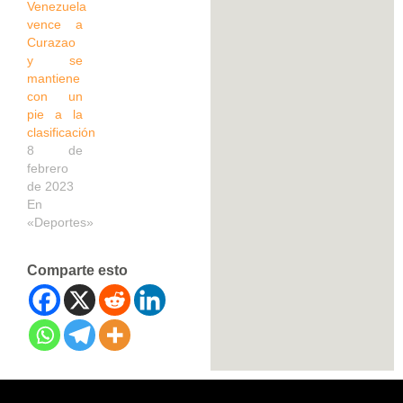
Venezuela
vence a
Curazao
y se
mantiene
con un
pie a la
clasificación
8 de
febrero
de 2023
En
«Deportes»
Comparte esto