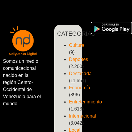
CATEGORÍAS
Cultura
(9)
Deportes
Somos un medio
(2.200)
comunicacional
Destacada
nacido en la
(11.651)
región Centro-
Economía
Occidental de
(896)
Venezuela para el
Entretenimiento
mundo.
(1.613)
Internacional
(3.042)
Local