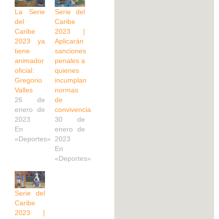
La Serie
Serie del
del
Caribe
Caribe
2023 |
2023 ya
Aplicarán
tiene
sanciones
animador
penales a
oficial:
quienes
Gregorio
incumplan
Valles
normas
26 de
de
enero de
convivencia
2023
30 de
En
enero de
«Deportes»
2023
En
«Deportes»
Serie del
Caribe
2023 |