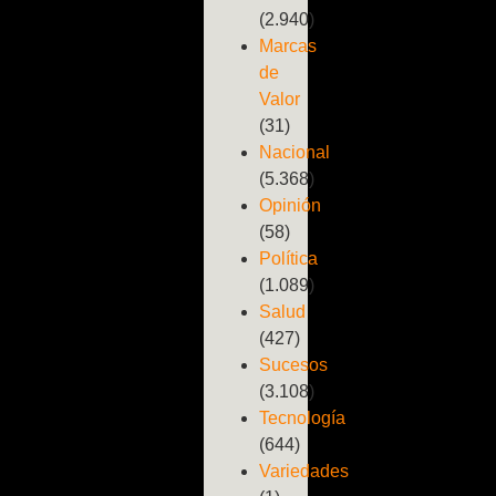
(2.940)
Marcas
de
Valor
(31)
Nacional
(5.368)
Opinión
(58)
Política
(1.089)
Salud
(427)
Sucesos
(3.108)
Tecnología
(644)
Variedades