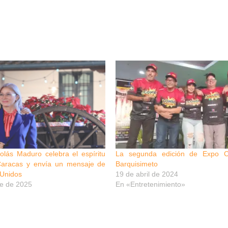
olás Maduro celebra el espíritu
La segunda edición de Expo 
Caracas y envía un mensaje de
Barquisimeto
 Unidos
19 de abril de 2024
re de 2025
En «Entretenimiento»