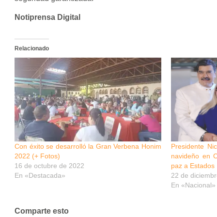
Notiprensa Digital
Relacionado
Con éxito se desarrolló la Gran Verbena Honim
Presidente Nic
2022 (+ Fotos)
navideño en 
16 de octubre de 2022
paz a Estados
En «Destacada»
22 de diciemb
En «Nacional»
Comparte esto