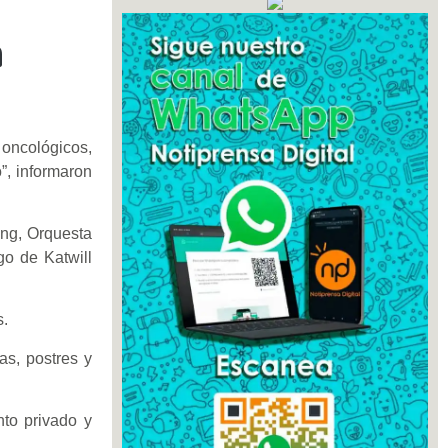
a
 oncológicos,
”, informaron
ong, Orquesta
go de Katwill
s.
as, postres y
nto privado y