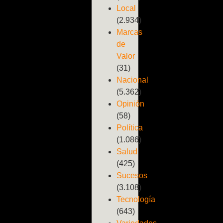
Local
(2.934)
Marcas
de
Valor
(31)
Nacional
(5.362)
Opinión
(58)
Política
(1.086)
Salud
(425)
Sucesos
(3.108)
Tecnología
(643)