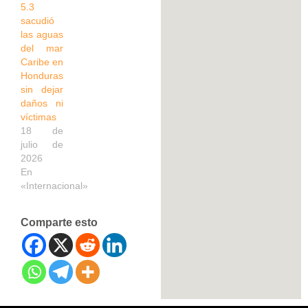
5.3
sacudió
las aguas
del mar
Caribe en
Honduras
sin dejar
daños ni
víctimas
18 de
julio de
2026
En
«Internacional»
Comparte esto