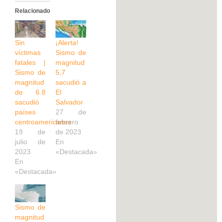
Relacionado
Sin
¡Alerta!
víctimas
Sismo de
fatales |
magnitud
Sismo de
5,7
magnitud
sacudió a
de 6.8
El
sacudió
Salvador
países
27 de
centroamericanos
febrero
19 de
de 2023
julio de
En
2023
«Destacada»
En
«Destacada»
Sismo de
magnitud