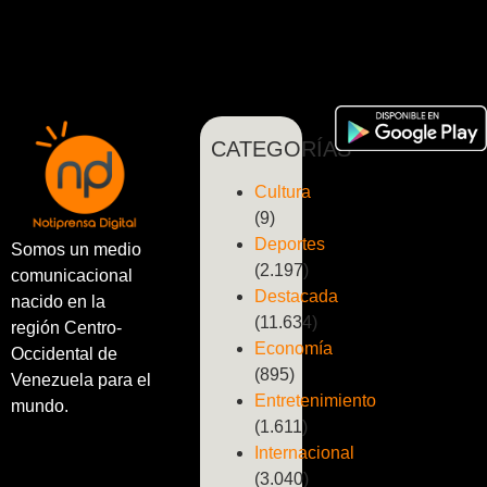
CATEGORÍAS
Cultura
(9)
Deportes
Somos un medio
(2.197)
comunicacional
Destacada
nacido en la
(11.634)
región Centro-
Economía
Occidental de
(895)
Venezuela para el
Entretenimiento
mundo.
(1.611)
Internacional
(3.040)