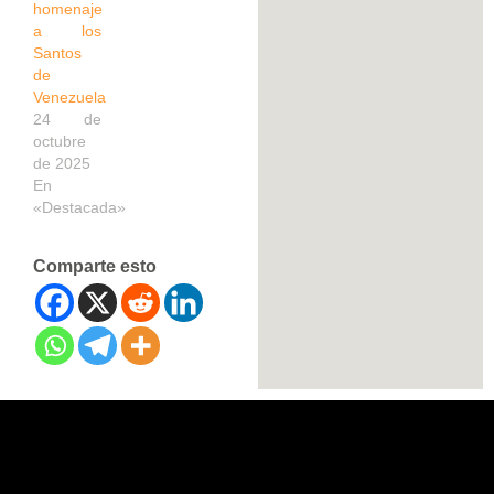
homenaje
a los
Santos
de
Venezuela
24 de
octubre
de 2025
En
«Destacada»
Comparte esto