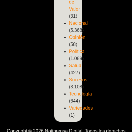
de
Valor
(31)
Nacional
(5.368)
Opinión
(58)
Política
(1.089)
Salud
(427)
Sucesos
(3.108)
Tecnología
(644)
Variedades
(1)
Copyright © 2026 Notiprensa Digital. Todos los derechos