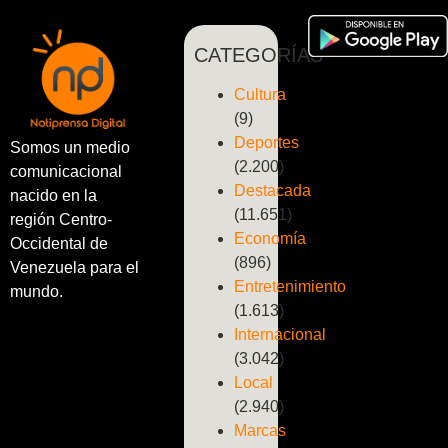
CATEGORÍAS
Cultura
(9)
Deportes
Somos un medio
(2.200)
comunicacional
Destacada
nacido en la
(11.651)
región Centro-
Economía
Occidental de
(896)
Venezuela para el
Entretenimiento
mundo.
(1.613)
Internacional
(3.042)
Local
(2.940)
Marcas