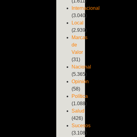
(1.611)
Internacional
(3.040)
Local
(2.939)
Marcas
de
Valor
(31)
Nacional
(5.365)
Opinión
(58)
Política
(1.088)
Salud
(426)
Sucesos
(3.108)