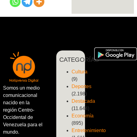
CATEGORÍAS
Cultura
(9)
Deportes
Somos un medio
(2.198)
comunicacional
Destacada
nacido en la
(11.644)
región Centro-
Economía
Occidental de
(895)
Venezuela para el
Entretenimiento
mundo.