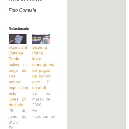
Foto Cortesía
Relacionado
¡Atención!
Sistema
Sistema
Patria
Patria
inicia
activa el
cronograma
pago de
de pagos
tres
de bonos
bonos
este 1°
especiales
de abril
este
31 de
lunes 29
marzo de
de junio
2026
29 de
En
junio de
«Economía»
2026
En