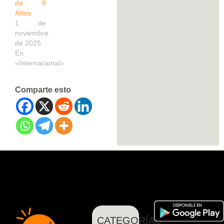
de 9
Años
1 de
noviembre
de 2025
En
«Internacional»
Comparte esto
CATEGORÍAS