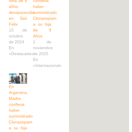
niña de 8
confiesa
años
haber
desaparecida
suministrado
en San
Clonazepam
Félix
a su hija
13 de
de 9
octubre
Años
de 2024
1 de
En
noviembre
«Destacada»
de 2025
En
«Internacional»
En
Argentina,
Madre
confiesa
haber
suministrado
Clonazepam
a su hija