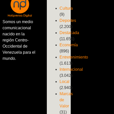
Cultura
(9)
Deportes
Somos un medio
(2.200)
comunicacional
Destacada
nacido en la
(11.651)
región Centro-
Economía
Occidental de
(896)
Venezuela para el
Entretenimiento
mundo.
(1.613)
Internacional
(3.042)
Local
(2.940)
Marcas
de
Valor
(31)