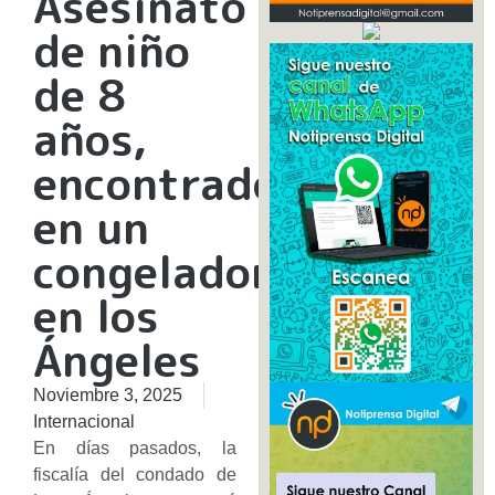
Asesinato
de niño
de 8
años,
encontrado
en un
congelador
en los
Ángeles
Noviembre 3, 2025
Internacional
En días pasados, la
fiscalía del condado de