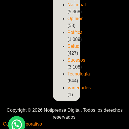
Nacional
(5.368)
Opinión
(58)
Política
(1.089)
Salud
(427)
Sucesos
(3.108)
Tecnología
(644)
Variedades
(1)
Copyright © 2026 Notiprensa Digital. Todos los derechos
reservados.
Correo Corporativo