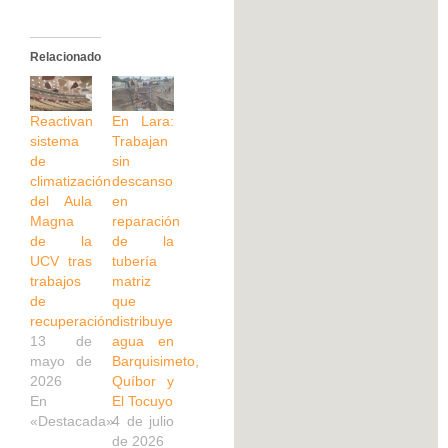
Relacionado
Reactivan
En Lara:
sistema
Trabajan
de
sin
climatización
descanso
del Aula
en
Magna
reparación
de la
de la
UCV tras
tubería
trabajos
matriz
de
que
recuperación
distribuye
13 de
agua en
mayo de
Barquisimeto,
2026
Quíbor y
En
El Tocuyo
«Destacada»
4 de julio
de 2026