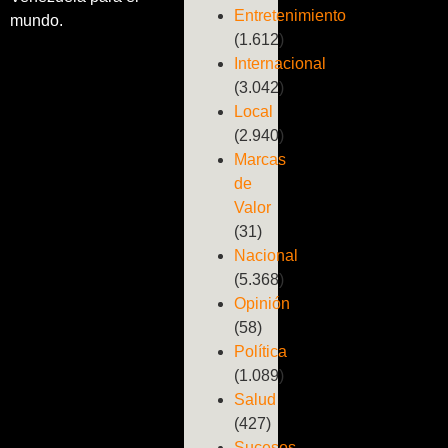
Entretenimiento
mundo.
(1.612)
Internacional
(3.042)
Local
(2.940)
Marcas
de
Valor
(31)
Nacional
(5.368)
Opinión
(58)
Política
(1.089)
Salud
(427)
Sucesos