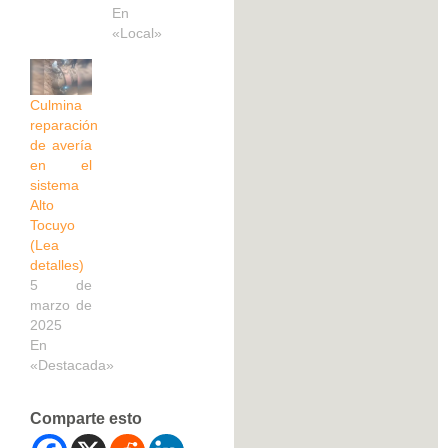
En
«Local»
Culmina
reparación
de avería
en el
sistema
Alto
Tocuyo
(Lea
detalles)
5 de
marzo de
2025
En
«Destacada»
Comparte esto