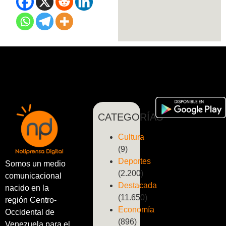
CATEGORÍAS
Cultura
(9)
Deportes
Somos un medio
(2.200)
comunicacional
Destacada
nacido en la
(11.650)
región Centro-
Economía
Occidental de
(896)
Venezuela para el