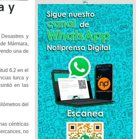
a y
 Desastres y
r de Mármara,
luyendo una de
tud 6.2 en el
cias turca y
sintió en las
ilómetros del
nas céntricas
percances, no