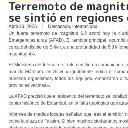
Terremoto de magnitu
se sintió en regiones
Abril 23, 2025
Destacada
,
Internacional
Un fuerte terremoto de magnitud 6.2 azotó hoy la ciu
Emergencias turca (AFAD). El temblor principal, ocurrido 
cerca del distrito de Silivri, a una profundidad de 6.9 kiló
magnitud 4.4.
El Ministerio del Interior de Turkía emitió un comunicado 
mar de Mármara, en Silivri.» igualmente indica el comu
nuestros organismos, todos los equipos, empezaron a tr
provincias vecinas».
La AFAD precisó que el epicentro del terremoto se localizó
centro histórico de Estambul, en la falla geológica que atr
Informes de medios locales señalan que, tras el temblor, 
como la plaza de Taksim. Si bien muchos ciudadanos most
obstante, se han reportado problemas de comunicación, inclu