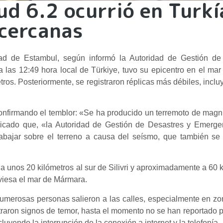
d 6.2 ocurrió en Turkí
 cercanas
dad de Estambul, según informó la Autoridad de Gestión de
a las 12:49 hora local de Türkiye, tuvo su epicentro en el ma
metros. Posteriormente, se registraron réplicas más débiles, inc
confirmando el temblor: «Se ha producido un terremoto de magni
nicado que, «la Autoridad de Gestión de Desastres y Emergen
abajar sobre el terreno a causa del seísmo, que también se 
 a unos 20 kilómetros al sur de Silivri y aproximadamente a 60 k
aviesa el mar de Mármara.
numerosas personas salieron a las calles, especialmente en zo
raron signos de temor, hasta el momento no se han reportado 
yendo la interrupción de la conexión a internet y la telefonía.