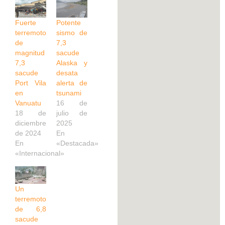
Fuerte
Potente
terremoto
sismo de
de
7,3
magnitud
sacude
7,3
Alaska y
sacude
desata
Port Vila
alerta de
en
tsunami
Vanuatu
16 de
18 de
julio de
diciembre
2025
de 2024
En
En
«Destacada»
«Internacional»
Un
terremoto
de 6,8
sacude