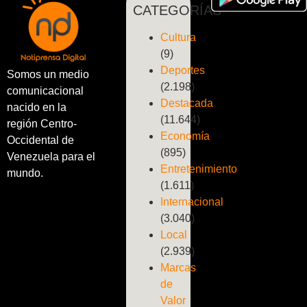
CATEGORÍAS
Cultura
(9)
Deportes
Somos un medio
(2.198)
comunicacional
Destacada
nacido en la
(11.644)
región Centro-
Economía
Occidental de
(895)
Venezuela para el
Entretenimiento
mundo.
(1.611)
Internacional
(3.040)
Local
(2.939)
Marcas
de
Valor