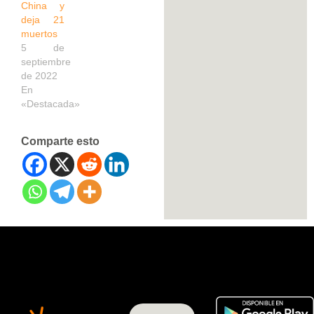
China y
deja 21
muertos
5 de
septiembre
de 2022
En
«Destacada»
Comparte esto