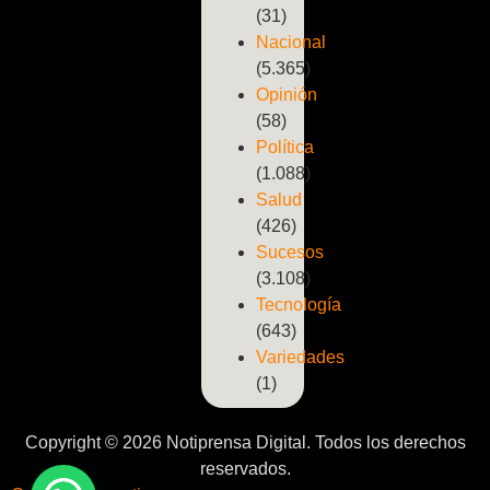
(31)
Nacional
(5.365)
Opinión
(58)
Política
(1.088)
Salud
(426)
Sucesos
(3.108)
Tecnología
(643)
Variedades
(1)
Copyright © 2026 Notiprensa Digital. Todos los derechos
reservados.