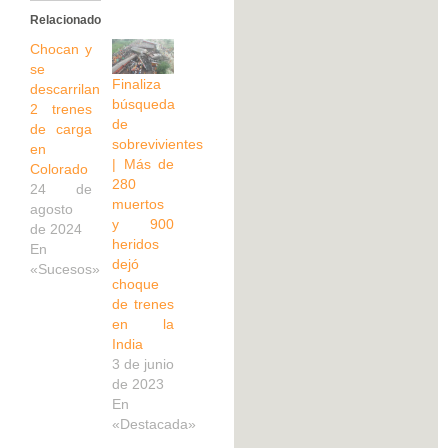
Relacionado
Chocan y
se
Finaliza
descarrilan
búsqueda
2 trenes
de
de carga
sobrevivientes
en
| Más de
Colorado
280
24 de
muertos
agosto
y 900
de 2024
heridos
En
dejó
«Sucesos»
choque
de trenes
en la
India
3 de junio
de 2023
En
«Destacada»