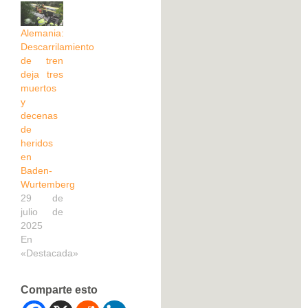
Alemania:
Descarrilamiento
de tren
deja tres
muertos
y
decenas
de
heridos
en
Baden-
Wurtemberg
29 de
julio de
2025
En
«Destacada»
Comparte esto