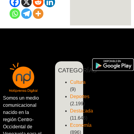
CATEGORÍAS
Cultura
(9)
Deportes
Somos un medio
(2.199)
comunicacional
Destacada
nacido en la
(11.646)
región Centro-
Economía
Occidental de
(896)
Venezuela para el