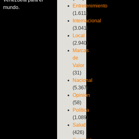
Entretenimiento
mundo.
(1.611)
Internacional
(3.041)
Local
(2.940)
Marcas
de
Valor
(31)
Nacional
(5.367)
Opinión
(58)
Política
(1.089)
Salud
(426)