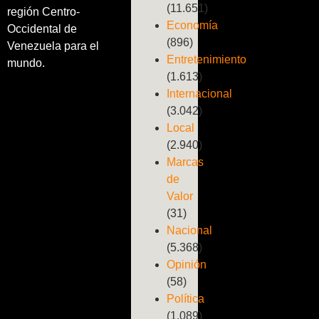
(11.651)
región Centro-
Economía
Occidental de
(896)
Venezuela para el
Entretenimiento
mundo.
(1.613)
Internacional
(3.042)
Local
(2.940)
Marcas
de
Valor
(31)
Nacional
(5.368)
Opinión
(58)
Política
(1.089)