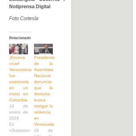
Notiprensa Digital
Foto Cortesía
Relacionado
¡Escena
Presidente
cruel!
de la
Venezolana
Asamblea
fue
Nacional
asesinada
denuncia
en un
que la
motel en
derecha
Colombia
busca
14 de
instigar la
enero de
violencia
2024
en
En
Venezuela
«Sucesos»
29 de