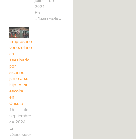
julio de
2024
En
«Destacada»
Empresario
venezolano
es
asesinado
por
sicarios
junto a su
hijo y su
escolta
en
Cúcuta
15 de
septiembre
de 2024
En
«Sucesos»