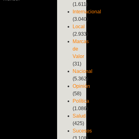
(1.611)
Internacional
(3.040)
Local
(2.933)
Marcas
de
Valor
(31)
Nacional
(5.362)
Opinión
(58)
Política
(1.086)
Salud
(425)
Sucesos
(3.108)