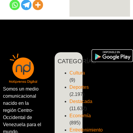
CATEGORÍAS
Cultura
(9)
Deportes
Somos un medio
(2.197)
comunicacional
Destacada
nacido en la
(11.632)
región Centro-
Economía
Occidental de
(895)
Venezuela para el
Entretenimiento
mundo.