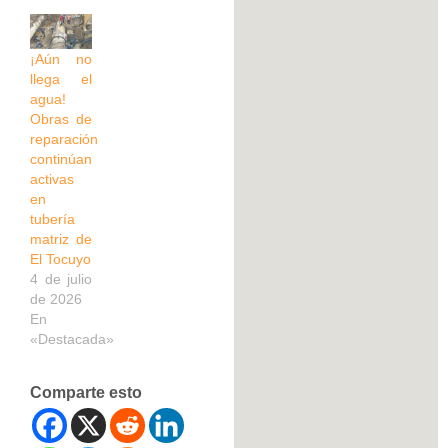
¡Aún no
llega el
agua!
Obras de
reparación
continúan
activas
en
tubería
matriz de
El Tocuyo
4 de julio
de 2026
En
«Destacada»
Comparte esto