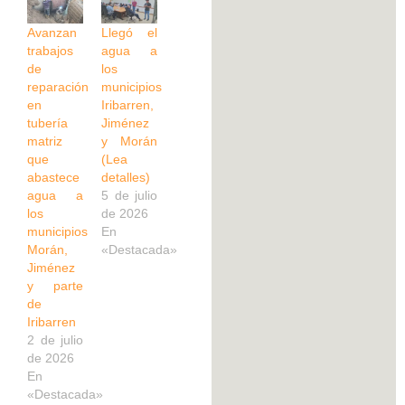
Avanzan
Llegó el
trabajos
agua a
de
los
reparación
municipios
en
Iribarren,
tubería
Jiménez
matriz
y Morán
que
(Lea
abastece
detalles)
agua a
5 de julio
los
de 2026
municipios
En
Morán,
«Destacada»
Jiménez
y parte
de
Iribarren
2 de julio
de 2026
En
«Destacada»