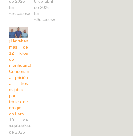
de 2025
8 de abril
En
de 2026
«Sucesos»
En
«Sucesos»
¡Llevaban
más de
12 kilos
de
marihuana!
Condenan
a prisión
a tres
sujetos
por
tráfico de
drogas
en Lara
19 de
septiembre
de 2025