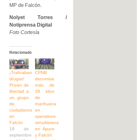
MP de Falcón.
Nolyet Torres /
Notiprensa Digital
Foto Cortesía
Relacionado
¡Traficaban
CPNB
drogas!
decomisa
Privan de
más de
libertad a
39 kilos
un grupo
de
de
marihuana
ciudadanos
en
en
operativos
Falcón
simultáneos
18 de
en Apure
septiembre
y Falcón