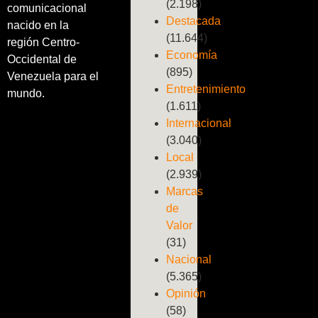
(2.198)
comunicacional
Destacada
nacido en la
(11.644)
región Centro-
Economía
Occidental de
(895)
Venezuela para el
Entretenimiento
mundo.
(1.611)
Internacional
(3.040)
Local
(2.939)
Marcas
de
Valor
(31)
Nacional
(5.365)
Opinión
(58)