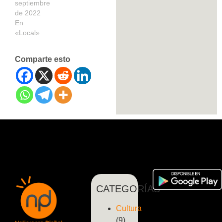
septiembre
de 2022
En
«Local»
Comparte esto
CATEGORÍAS
Cultura
(9)