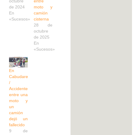
octubre
entre
de 2024
moto y
En
camión
«Sucesos»
cisterna
28 de
octubre
de 2025
En
«Sucesos»
En
Cabudare
/
Accidente
entre una
moto y
un
camión
dejó un
fallecido
9 de