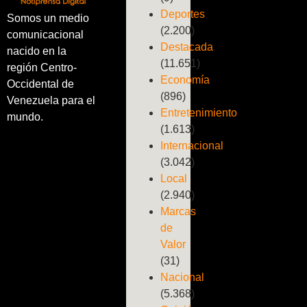
Deportes
Somos un medio
(2.200)
comunicacional
Destacada
nacido en la
(11.651)
región Centro-
Economía
Occidental de
(896)
Venezuela para el
Entretenimiento
mundo.
(1.613)
Internacional
(3.042)
Local
(2.940)
Marcas
de
Valor
(31)
Nacional
(5.368)