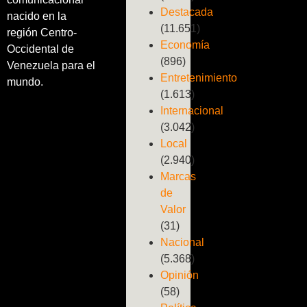
Destacada
nacido en la
(11.651)
región Centro-
Economía
Occidental de
(896)
Venezuela para el
Entretenimiento
mundo.
(1.613)
Internacional
(3.042)
Local
(2.940)
Marcas
de
Valor
(31)
Nacional
(5.368)
Opinión
(58)