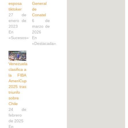
esposa
General
tiktoker
de
27 de
Conatel
enero de
6 de
2023
marzo de
En
2026
«Sucesos»
En
«Destacada»
Venezuela
clasifica a
la FIBA
AmeriCup
2025 tras
triunfo
sobre
Chile
24 de
febrero
de 2025
En