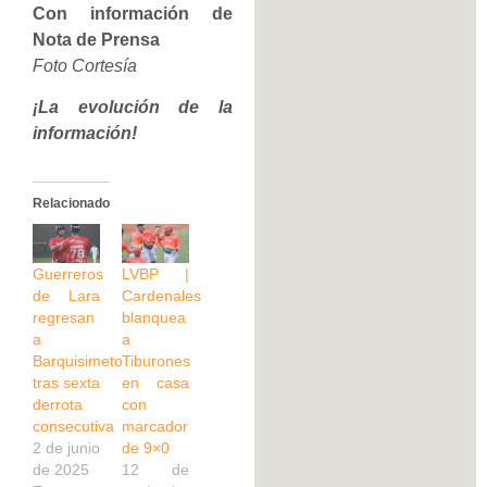
Con información de
Nota de Prensa
Foto Cortesía
¡La evolución de la
información!
Relacionado
Guerreros
LVBP |
de Lara
Cardenales
regresan
blanquea
a
a
Barquisimeto
Tiburones
tras sexta
en casa
derrota
con
consecutiva
marcador
2 de junio
de 9×0
de 2025
12 de