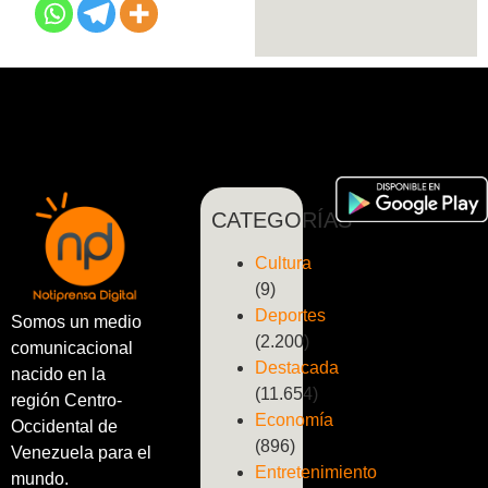
CATEGORÍAS
Cultura
(9)
Deportes
Somos un medio
(2.200)
comunicacional
Destacada
nacido en la
(11.654)
región Centro-
Economía
Occidental de
(896)
Venezuela para el
Entretenimiento
mundo.