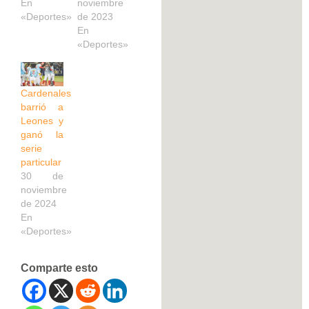
En
noviembre
«Deportes»
de 2023
En
«Deportes»
Cardenales
barrió a
Leones y
ganó la
serie
particular
30 de
noviembre
de 2024
En
«Deportes»
Comparte esto