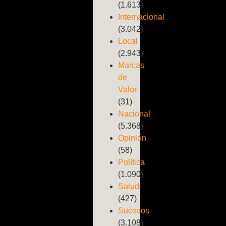
(1.613)
Internacional
(3.042)
Local
(2.943)
Marcas
de
Valor
(31)
Nacional
(5.368)
Opinión
(58)
Política
(1.090)
Salud
(427)
Sucesos
(3.108)