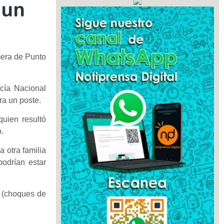
 un
mera de Punto
cía Nacional
ra un poste.
uien resultó
.
 otra familia
podrían estar
o (choques de