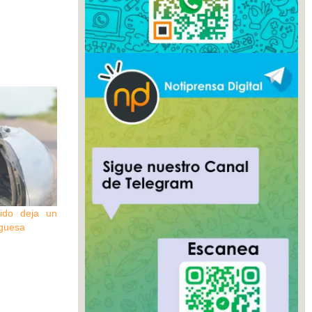
rido deja un
uguesa