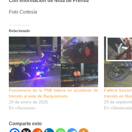
Con información de Nota de Prensa
Foto Cortesía
Relacionado
Funcionario de la PNB fallece en accidente de
Fallece funcio
tránsito al este de Barquisimeto
tránsito en Ma
29 de enero de 2025
29 de septiem
En «Sucesos»
En «Destacad
Comparte esto