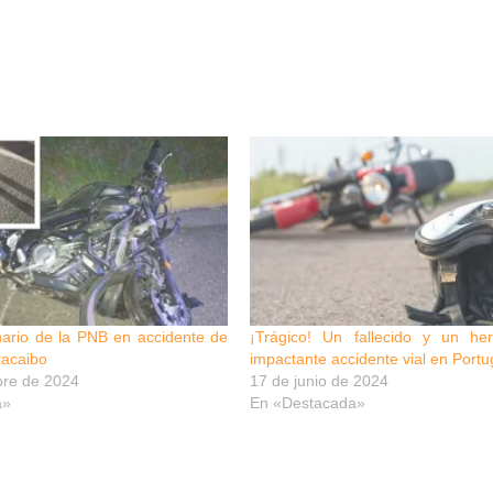
nario de la PNB en accidente de
¡Trágico! Un fallecido y un he
racaibo
impactante accidente vial en Port
bre de 2024
17 de junio de 2024
a»
En «Destacada»