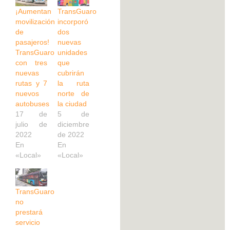
¡Aumentan
TransGuaro
movilización
incorporó
de
dos
pasajeros!
nuevas
TransGuaro
unidades
con tres
que
nuevas
cubrirán
rutas y 7
la ruta
nuevos
norte de
autobuses
la ciudad
17 de
5 de
julio de
diciembre
2022
de 2022
En
En
«Local»
«Local»
TransGuaro
no
prestará
servicio