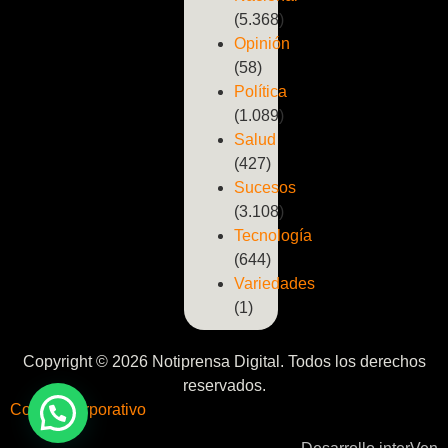
(5.368)
Opinión
(58)
Política
(1.089)
Salud
(427)
Sucesos
(3.108)
Tecnología
(644)
Variedades
(1)
Copyright © 2026 Notiprensa Digital. Todos los derechos
reservados.
Correo Corporativo