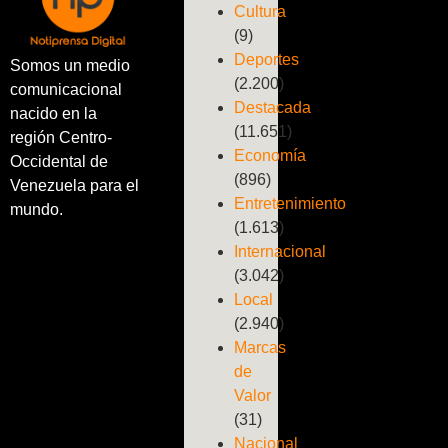
Cultura
(9)
Deportes
Somos un medio
(2.200)
comunicacional
Destacada
nacido en la
(11.651)
región Centro-
Economía
Occidental de
(896)
Venezuela para el
Entretenimiento
mundo.
(1.613)
Internacional
(3.042)
Local
(2.940)
Marcas
de
Valor
(31)
Nacional