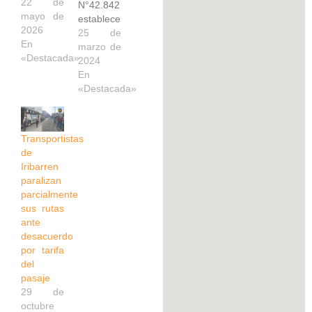
22 de
N°42.842
mayo de
establece
2026
un
25 de
En
aumento
marzo de
«Destacada»
del 20%
2024
en el
En
pasaje
«Destacada»
urbano
en todo
el
Transportistas
territorio
de
nacional,
Iribarren
y entrará
paralizan
en
parcialmente
vigencia
sus rutas
este 25
ante
de
desacuerdo
marzo.
por tarifa
Se trata
del
de una
pasaje
medida
29 de
que fue
octubre
publicada