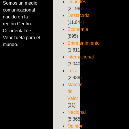
Deportes
Somos un medio
(2.198)
comunicacional
Destacada
nacido en la
(11.644)
región Centro-
Economía
Occidental de
(895)
Venezuela para el
Entretenimiento
mundo.
(1.611)
Internacional
(3.040)
Local
(2.939)
Marcas
de
Valor
(31)
Nacional
(5.365)
Opinión