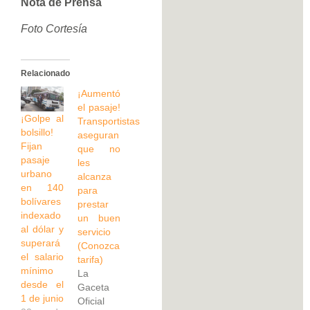
Nota de Prensa
Foto Cortesía
Relacionado
¡Aumentó
el pasaje!
¡Golpe al
Transportistas
bolsillo!
aseguran
Fijan
que no
pasaje
les
urbano
alcanza
en 140
para
bolívares
prestar
indexado
un buen
al dólar y
servicio
superará
(Conozca
el salario
tarifa)
mínimo
La
desde el
Gaceta
1 de junio
Oficial