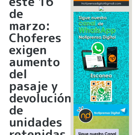
este 16
de
marzo:
Choferes
exigen
aumento
del
pasaje y
devolución
de
unidades
retenidas