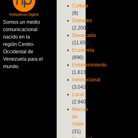
Cultura
(9)
Deportes
Somos un medio
(2.200)
comunicacional
Destacada
nacido en la
(11.651)
región Centro-
Economía
Occidental de
(896)
Venezuela para el
Entretenimiento
mundo.
(1.613)
Internacional
(3.042)
Local
(2.940)
Marcas
de
Valor
(31)