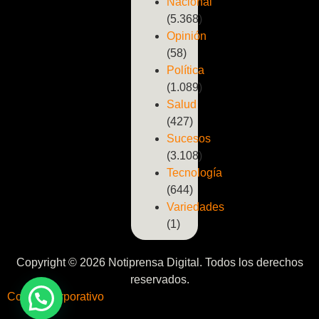
Nacional
(5.368)
Opinión
(58)
Política
(1.089)
Salud
(427)
Sucesos
(3.108)
Tecnología
(644)
Variedades
(1)
Copyright © 2026 Notiprensa Digital. Todos los derechos
reservados.
Correo Corporativo