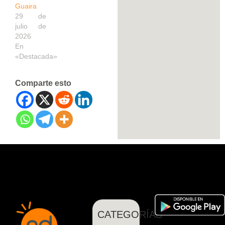
Guaira
29 de
julio de
2026
En
«Destacada»
Comparte esto
CATEGORÍAS