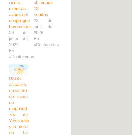
sismo
al menos
mientras
13
avanza el
heridos
despliegue
29 de
humanitario
junio de
29 de
2026
junio de
En
2026
«Destacada»
En
«Destacada»
USGS
actualiza
epicentro
del sismo
de
magnitud
7.5 en
Venezuela
y lo ubica
en La