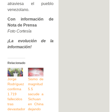
atraviesa el pueblo
venezolano.
Con información de
Nota de Prensa
Foto Cortesía
¡La evolución de la
información!
Relacionado
Jorge
Sismo de
Rodríguez
magnitud
confirma
5.5
1.719
sacude a
fallecidos
Sichuan
tras
en China
devastador
dejando