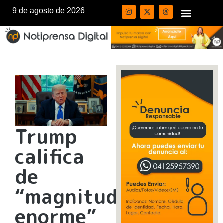
9 de agosto de 2026
Trump
califica
de
“magnitud
enorme”