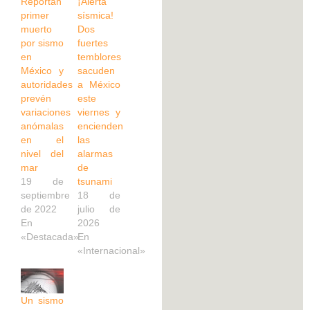
Reportan
¡Alerta
primer
sísmica!
muerto
Dos
por sismo
fuertes
en
temblores
México y
sacuden
autoridades
a México
prevén
este
variaciones
viernes y
anómalas
encienden
en el
las
nivel del
alarmas
mar
de
19 de
tsunami
septiembre
18 de
de 2022
julio de
En
2026
«Destacada»
En
«Internacional»
Un sismo