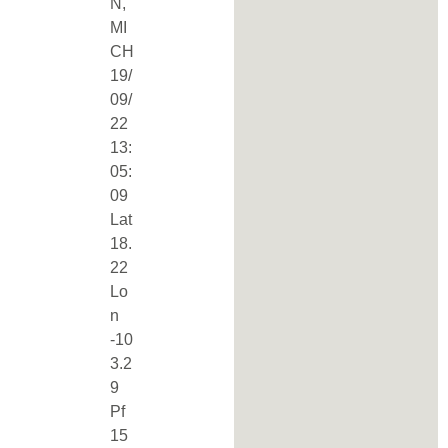
N,
MI
CH
19/
09/
22
13:
05:
09
Lat
18.
22
Lo
n
-10
3.2
9
Pf
15