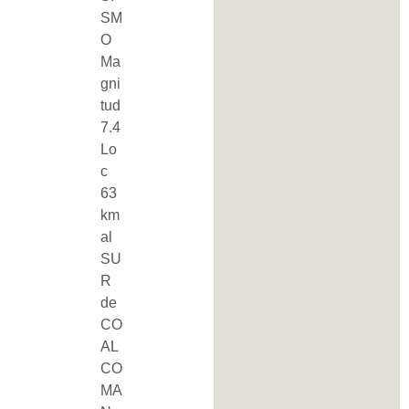
SM
O
Ma
gni
tud
7.4
Lo
c
63
km
al
SU
R
de
CO
AL
CO
MA