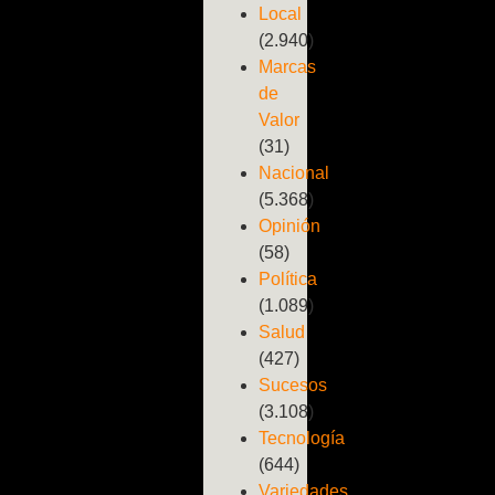
Local
(2.940)
Marcas
de
Valor
(31)
Nacional
(5.368)
Opinión
(58)
Política
(1.089)
Salud
(427)
Sucesos
(3.108)
Tecnología
(644)
Variedades