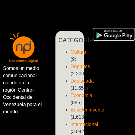
CATEGORÍAS
Cultura
(9)
Deportes
Somos un medio
(2.200)
comunicacional
Destacada
nacido en la
(11.651)
región Centro-
Economía
Occidental de
(896)
Venezuela para el
Entretenimiento
mundo.
(1.613)
Internacional
(3.042)