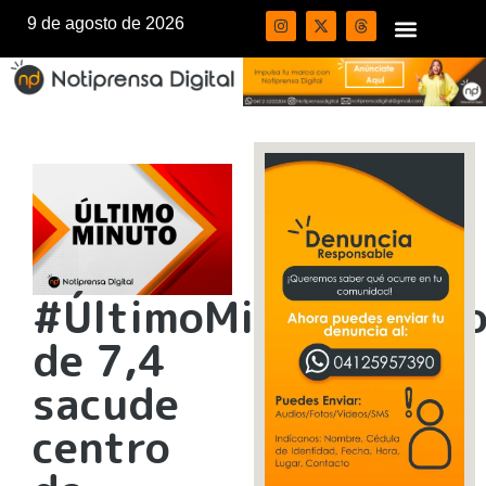
9 de agosto de 2026
#ÚltimoMinuto Sism
de 7,4
sacude
centro