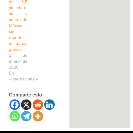
de 6,5
sacude el
sur y
centro de
México
sin
reportes
de daños
graves
2 de
enero de
2026
En
«Internacional»
Comparte esto