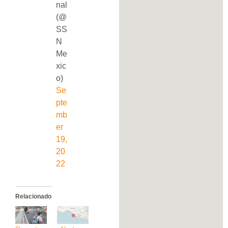
nal
(@
SS
N
Me
xic
o)
Se
pte
mb
er
19,
20
22
Relacionado