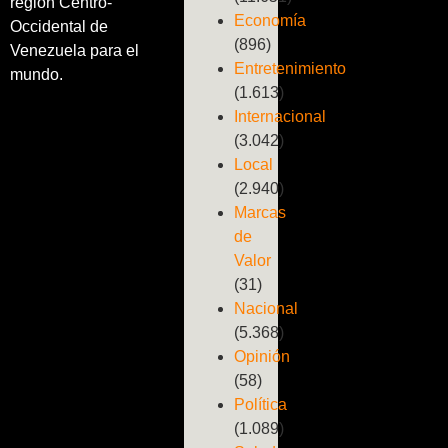
región Centro-
Economía
Occidental de
(896)
Venezuela para el
Entretenimiento
mundo.
(1.613)
Internacional
(3.042)
Local
(2.940)
Marcas
de
Valor
(31)
Nacional
(5.368)
Opinión
(58)
Política
(1.089)