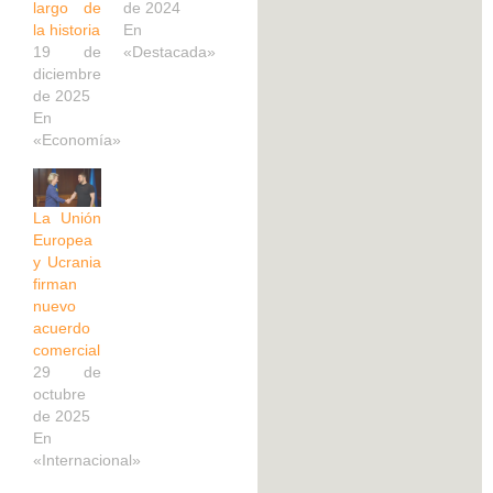
largo de
de 2024
la historia
En
19 de
«Destacada»
diciembre
de 2025
En
«Economía»
La Unión
Europea
y Ucrania
firman
nuevo
acuerdo
comercial
29 de
octubre
de 2025
En
«Internacional»