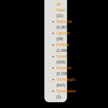
de
Valor
(31)
Nacional
(5.367)
Opinión
(58)
Política
(1.089)
Salud
(426)
Sucesos
(3.108)
Tecnología
(643)
Variedades
(1)