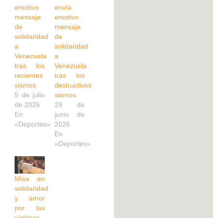
emotivo
envía
mensaje
emotivo
de
mensaje
solidaridad
de
a
solidaridad
Venezuela
a
tras los
Venezuela
recientes
tras los
sismos
destructivos
5 de julio
sismos
de 2026
29 de
En
junio de
«Deportes»
2026
En
«Deportes»
Misa en
solidaridad
y amor
por las
víctimas