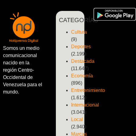
CATEGORÍAS
Cultura
(9)
Deportes
Somos un medio
(2.199)
comunicacional
Destacada
nacido en la
(11.647)
región Centro-
Economía
Occidental de
(896)
Venezuela para el
Entretenimiento
mundo.
(1.612)
Internacional
(3.041)
Local
(2.940)
Marcas