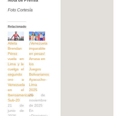
Nota de Prensa
Foto Cortesía
Relacionado
Atleta
¡Venezuela
Brendan
imparable
Pérez
en pesas!
vuela en
Arrasa en
Lima y le
los
cuelga el
Juegos
segundo
Bolivarianos
oro a
Ayacucho-
Venezuela
Lima
en el
2025
Iberoamericano
25 de
Sub-20
noviembre
21 de
de 2025
junio de
En
2026
«Deportes»