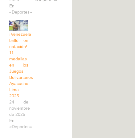
En
«Deportes»
¡Venezuela
brilló en
natación!
11
medallas
en los
Juegos
Bolivarianos
Ayacucho-
Lima
2025
24 de
noviembre
de 2025
En
«Deportes»