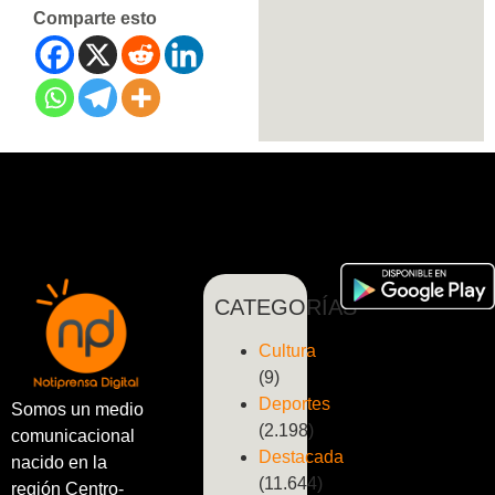
Comparte esto
CATEGORÍAS
Cultura
(9)
Deportes
Somos un medio
(2.198)
comunicacional
Destacada
nacido en la
(11.644)
región Centro-