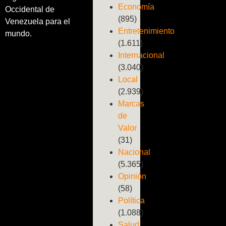
Economía
Occidental de
(895)
Venezuela para el
Entretenimiento
mundo.
(1.611)
Internacional
(3.040)
Local
(2.939)
Marcas
de
Valor
(31)
Nacional
(5.365)
Opinión
(58)
Política
(1.088)
Salud