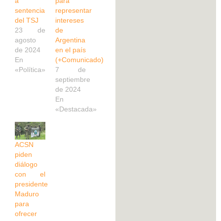
a
para
sentencia
representar
del TSJ
intereses
23 de
de
agosto
Argentina
de 2024
en el país
En
(+Comunicado)
«Política»
7 de
septiembre
de 2024
En
«Destacada»
ACSN
piden
diálogo
con el
presidente
Maduro
para
ofrecer