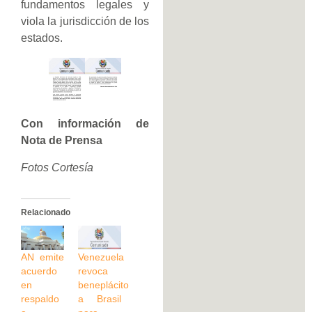
fundamentos legales y
viola la jurisdicción de los
estados.
Con información de
Nota de Prensa
Fotos Cortesía
Relacionado
AN emite
Venezuela
acuerdo
revoca
en
beneplácito
respaldo
a Brasil