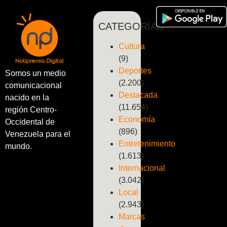
CATEGORÍAS
Cultura
(9)
Deportes
Somos un medio
(2.200)
comunicacional
Destacada
nacido en la
(11.654)
región Centro-
Economía
Occidental de
(896)
Venezuela para el
Entretenimiento
mundo.
(1.613)
Internacional
(3.042)
Local
(2.943)
Marcas