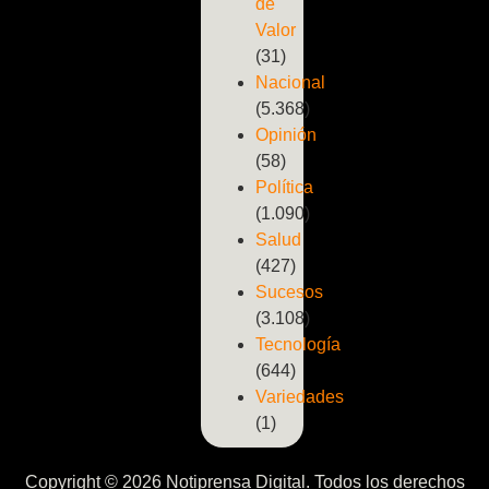
de
Valor
(31)
Nacional
(5.368)
Opinión
(58)
Política
(1.090)
Salud
(427)
Sucesos
(3.108)
Tecnología
(644)
Variedades
(1)
Copyright © 2026 Notiprensa Digital. Todos los derechos