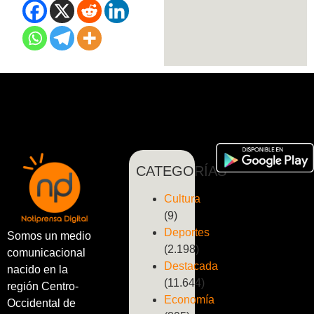
CATEGORÍAS
Cultura
(9)
Deportes
Somos un medio
(2.198)
comunicacional
Destacada
nacido en la
(11.644)
región Centro-
Economía
Occidental de