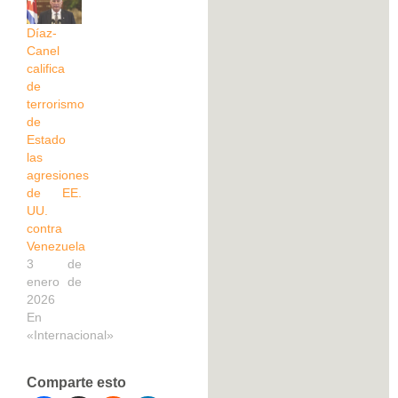
Díaz-
Canel
califica
de
terrorismo
de
Estado
las
agresiones
de EE.
UU.
contra
Venezuela
3 de
enero de
2026
En
«Internacional»
Comparte esto