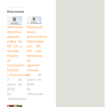
Relacionado
Venezuela
Venezuela
denuncia
busca
agresión
acercamiento
militar de
diplomático
EE. UU. y
con EE.
decreta
UU. tras
Estado
denuncias
de
de
Conmoción
agresión
Exterior
armada
(+Comunicado)
9 de
3 de
enero de
enero de
2026
2026
En
En
«Nacional»
«Destacada»