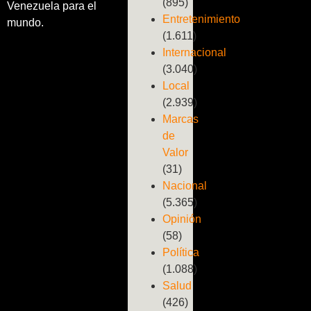
(895)
Venezuela para el
Entretenimiento
mundo.
(1.611)
Internacional
(3.040)
Local
(2.939)
Marcas
de
Valor
(31)
Nacional
(5.365)
Opinión
(58)
Política
(1.088)
Salud
(426)