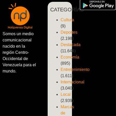
CATEGORÍAS
Cultura
(9)
Deportes
Somos un medio
(2.198)
comunicacional
Destacada
nacido en la
(11.644)
región Centro-
Economía
Occidental de
(895)
Venezuela para el
Entretenimiento
mundo.
(1.611)
Internacional
(3.040)
Local
(2.939)
Marcas
de