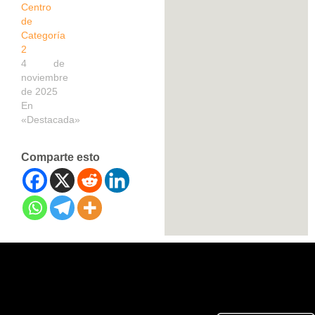
Centro
de
Categoría
2
4 de
noviembre
de 2025
En
«Destacada»
Comparte esto