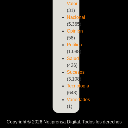
Valor
(31)
Nacional
(5.365)
Opinión
(58)
Política
(1.088)
Salud
(426)
Sucesos
(3.108)
Tecnología
(643)
Variedades
(1)
Copyright © 2026 Notiprensa Digital. Todos los derechos