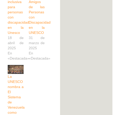
inclusiva
Amigos
para
de las
personas
Personas
con
con
discapacidad
Discapacidad
en la
en la
Unesco
UNESCO
18 de
31 de
abril de
marzo de
2025
2025
En
En
«Destacada»
«Destacada»
La
UNESCO
nombra a
El
Sistema
de
Venezuela
como