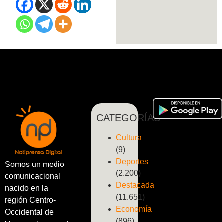
CATEGORÍAS
Cultura
(9)
Deportes
Somos un medio
(2.200)
comunicacional
Destacada
nacido en la
(11.651)
región Centro-
Economía
Occidental de
(896)