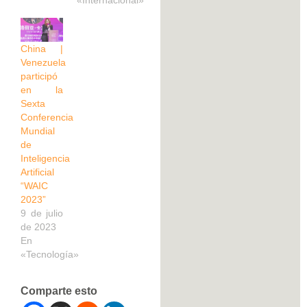
China |
Venezuela
participó
en la
Sexta
Conferencia
Mundial
de
Inteligencia
Artificial
“WAIC
2023”
9 de julio
de 2023
En
«Tecnología»
Comparte esto