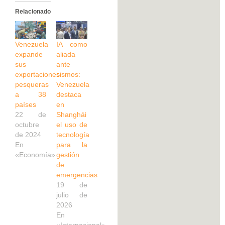
Relacionado
Venezuela
IA como
expande
aliada
sus
ante
exportaciones
sismos:
pesqueras
Venezuela
a 38
destaca
países
en
22 de
Shanghái
octubre
el uso de
de 2024
tecnología
En
para la
«Economía»
gestión
de
emergencias
19 de
julio de
2026
En
«Internacional»