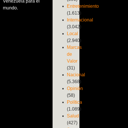
Venezuela para el
Entretenimiento
mundo.
(1.613)
Internacional
(3.042)
Local
(2.940)
Marcas
de
Valor
(31)
Nacional
(5.368)
Opinión
(58)
Política
(1.089)
Salud
(427)