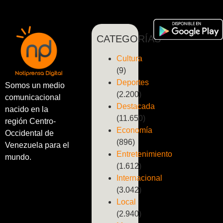
CATEGORÍAS
Cultura
(9)
Deportes
Somos un medio
(2.200)
comunicacional
Destacada
nacido en la
(11.650)
región Centro-
Economía
Occidental de
(896)
Venezuela para el
Entretenimiento
mundo.
(1.612)
Internacional
(3.042)
Local
(2.940)