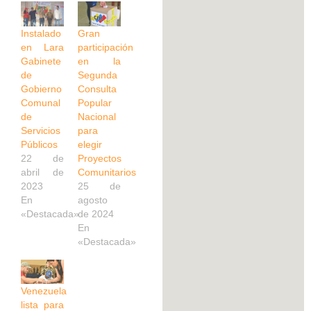
Instalado
Gran
en Lara
participación
Gabinete
en la
de
Segunda
Gobierno
Consulta
Comunal
Popular
de
Nacional
Servicios
para
Públicos
elegir
22 de
Proyectos
abril de
Comunitarios
2023
25 de
En
agosto
«Destacada»
de 2024
En
«Destacada»
Venezuela
lista para