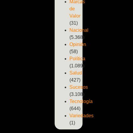
Marcas
de
Valor
(31)
Nacional
(5.368)
Opinión
(58)
Política
(1.089)
Salud
(427)
Sucesos
(3.108)
Tecnología
(644)
Variedades
(1)