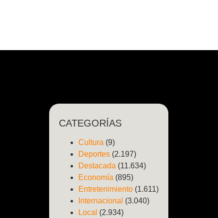
CATEGORÍAS
Cultura
(9)
Deportes
(2.197)
Destacada
(11.634)
Economía
(895)
Entretenimiento
(1.611)
Internacional
(3.040)
Local
(2.934)