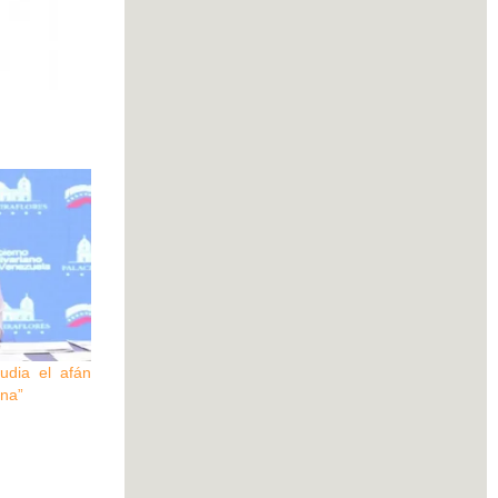
udia el afán
ana”