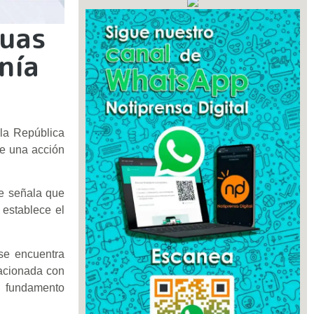
guas
nía
 la República
de una acción
se señala que
establece el
se encuentra
lacionada con
in fundamento