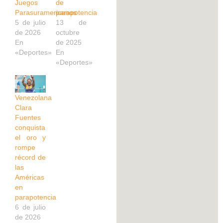
Juegos
de
Parasuramericanos
parapotencia
5 de julio
13 de
de 2026
octubre
En
de 2025
«Deportes»
En
«Deportes»
Venezolana
Clara
Fuentes
conquista
el oro y
rompe
récord de
las
Américas
en
parapotencia
6 de julio
de 2026