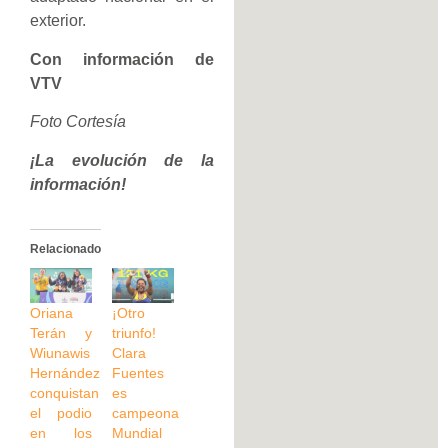
exterior.
Con información de
VTV
Foto Cortesía
¡La evolución de la
información!
Relacionado
Oriana
¡Otro
Terán y
triunfo!
Wiunawis
Clara
Hernández
Fuentes
conquistan
es
el podio
campeona
en los
Mundial