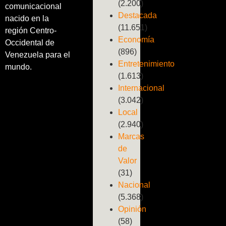
(2.200)
comunicacional
Destacada
nacido en la
(11.651)
región Centro-
Economía
Occidental de
(896)
Venezuela para el
Entretenimiento
mundo.
(1.613)
Internacional
(3.042)
Local
(2.940)
Marcas
de
Valor
(31)
Nacional
(5.368)
Opinión
(58)