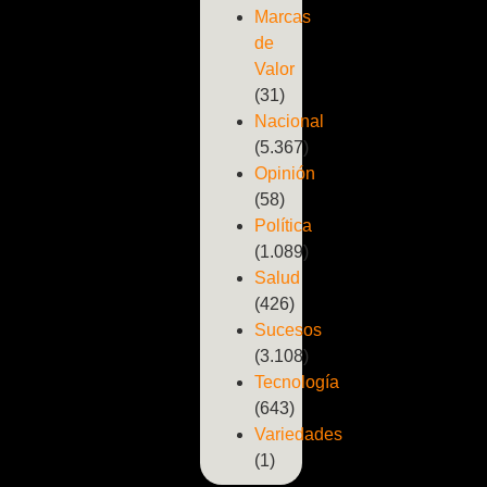
Marcas
de
Valor
(31)
Nacional
(5.367)
Opinión
(58)
Política
(1.089)
Salud
(426)
Sucesos
(3.108)
Tecnología
(643)
Variedades
(1)