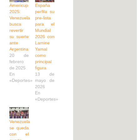
Americup
España
2025:
perfila su
Venezuela
pre-lista
busca
para el
revertir
Mundial
su suerte
2026 con
ante
Lamine
Argentina
Yamal
20 de
como
febrero
principal
de 2025
figura
En
13 de
«Deportes»
mayo de
2026
En
«Deportes»
Venezuela
se queda
con el