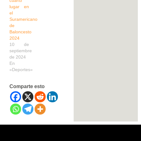
cuarto
lugar en
el
Suramericano
de
Baloncesto
2024
10 de
septiembre
de 2024
En
«Deportes»
Comparte esto