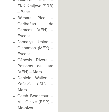
Waleska Pérez –
ZKK Kraljevo (SRB)
– Base
Bárbara Pico –
Caribeñas de
Caracas (VEN) –
Escolta
Jormelys Urbina –
Cinnamon (MEX) –
Escolta
Génesis Rivera –
Pastoras de Lara
(VEN) – Alero
Daniela Wallen –
Keflavík (ISL) –
Alero
Odeth Betancourt –
MU Ointxe (ESP) –
Ala-pívot