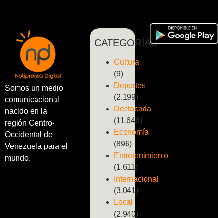
CATEGORÍAS
Cultura
(9)
Deportes
Somos un medio
(2.199)
comunicacional
Destacada
nacido en la
(11.646)
región Centro-
Economía
Occidental de
(896)
Venezuela para el
Entretenimiento
mundo.
(1.611)
Internacional
(3.041)
Local
(2.940)