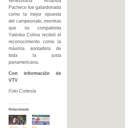
venezolana Amanda
Pacheco fue galardonada
como la mejor opuesta
del campeonato, mientras
que su compatriota
Yaleska Colina recibió el
reconocimiento como la
máxima anotadora de
toda la justa
panamericana.
Con información de
VTV
Foto Cortesía
Relacionado
¡Para la
En