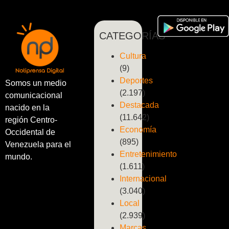
CATEGORÍAS
Cultura
(9)
Deportes
Somos un medio
(2.197)
comunicacional
Destacada
nacido en la
(11.642)
región Centro-
Economía
Occidental de
(895)
Venezuela para el
Entretenimiento
mundo.
(1.611)
Internacional
(3.040)
Local
(2.939)
Marcas