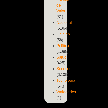
de
Valor
(31)
Nacional
(5.364)
Opinión
(58)
Política
(1.088)
Salud
(425)
Sucesos
(3.108)
Tecnología
(643)
Variedades
(1)