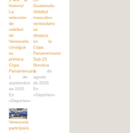
historia!
Guatemala:
La
Voleibol
selección
masculino
de
venezolano
voleibol
se
de
destaca
Venezuela
en la
consigue
Copa
su
Panamericana
primera
Sub-23
Copa
Norceca
Panamericana
1 de
1 de
agosto
septiembre
de 2025
de 2025
En
En
«Deportes»
«Deportes»
Venezuela
participará