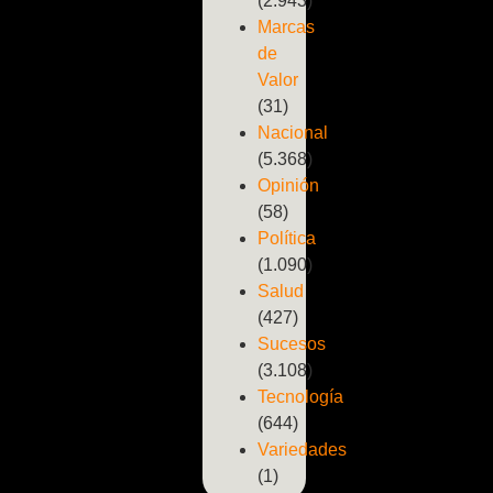
(2.943)
Marcas
de
Valor
(31)
Nacional
(5.368)
Opinión
(58)
Política
(1.090)
Salud
(427)
Sucesos
(3.108)
Tecnología
(644)
Variedades
(1)