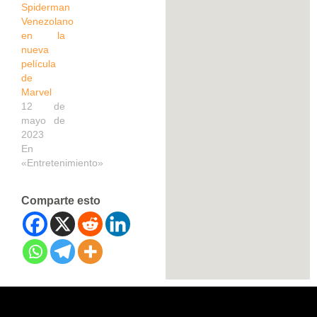
Spiderman
Venezolano
en la
nueva
película
de
Marvel
12 de
mayo de
2023
En
«Entretenimiento»
Comparte esto