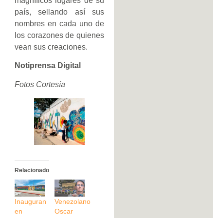
magníficos lugares de su
país, sellando así sus
nombres en cada uno de
los corazones de quienes
vean sus creaciones.
Notiprensa Digital
Fotos Cortesía
Relacionado
Inauguran
Venezolano
en
Oscar