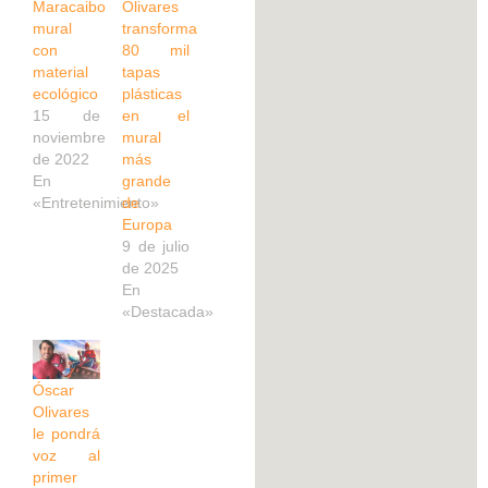
Maracaibo
Olivares
mural
transforma
con
80 mil
material
tapas
ecológico
plásticas
15 de
en el
noviembre
mural
de 2022
más
En
grande
«Entretenimiento»
de
Europa
9 de julio
de 2025
En
«Destacada»
Óscar
Olivares
le pondrá
voz al
primer