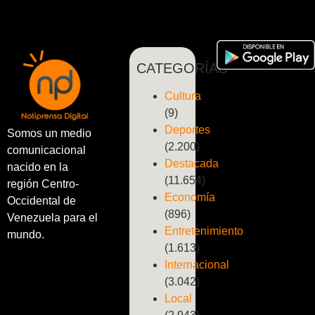
CATEGORÍAS
Cultura
(9)
Deportes
Somos un medio
(2.200)
comunicacional
Destacada
nacido en la
(11.654)
región Centro-
Economía
Occidental de
(896)
Venezuela para el
Entretenimiento
mundo.
(1.613)
Internacional
(3.042)
Local