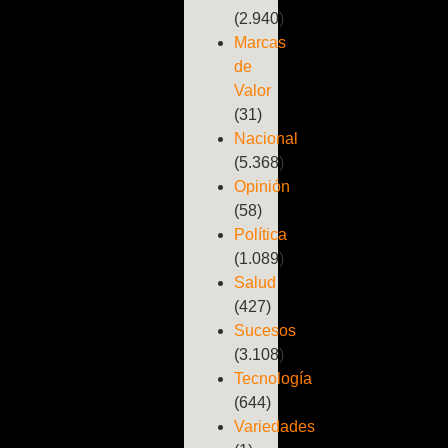
(2.940)
Marcas
de
Valor
(31)
Nacional
(5.368)
Opinión
(58)
Política
(1.089)
Salud
(427)
Sucesos
(3.108)
Tecnología
(644)
Variedades