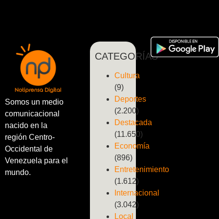
CATEGORÍAS
Cultura
(9)
Deportes
Somos un medio
(2.200)
comunicacional
Destacada
nacido en la
(11.650)
región Centro-
Economía
Occidental de
(896)
Venezuela para el
Entretenimiento
mundo.
(1.612)
Internacional
(3.042)
Local