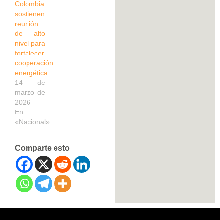
Colombia
sostienen
reunión
de alto
nivel para
fortalecer
cooperación
energética
14 de
marzo de
2026
En
«Nacional»
Comparte esto