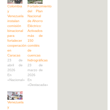
Colombia
Fortalecimiento
y
del Plan
Venezuela
Nacional
instalan
de Ahorro
comisión
Eléctrico:
binacional
Activados
para
más de
fortalecer
150
cooperación
comités
en
de
Caracas
cuencas
23 de
hidrográficas
abril de
23 de
2026
marzo de
En
2026
«Nacional»
En
«Destacada»
Venezuela
y