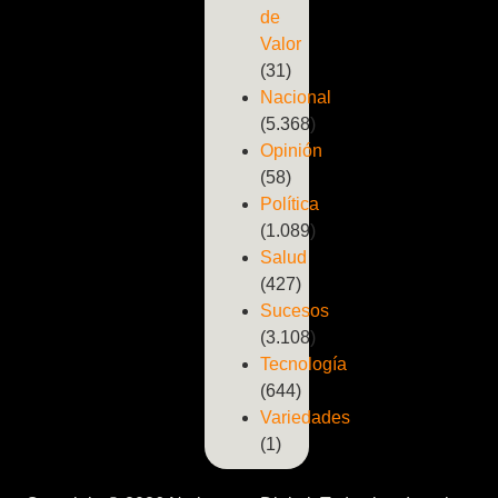
de
Valor
(31)
Nacional
(5.368)
Opinión
(58)
Política
(1.089)
Salud
(427)
Sucesos
(3.108)
Tecnología
(644)
Variedades
(1)