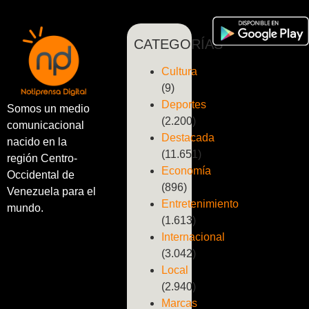
CATEGORÍAS
Cultura
(9)
Deportes
Somos un medio
(2.200)
comunicacional
Destacada
nacido en la
(11.651)
región Centro-
Economía
Occidental de
(896)
Venezuela para el
Entretenimiento
mundo.
(1.613)
Internacional
(3.042)
Local
(2.940)
Marcas