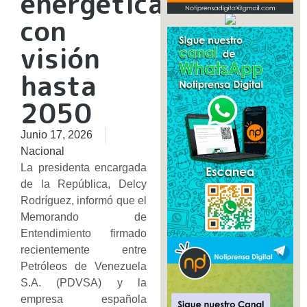
energética
con
visión
hasta
2050
Junio 17, 2026
Nacional
La presidenta encargada
de la República, Delcy
Rodríguez, informó que el
Memorando de
Entendimiento firmado
recientemente entre
Petróleos de Venezuela
S.A. (PDVSA) y la
empresa española