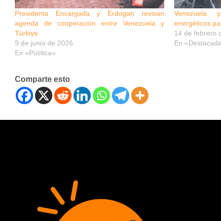
Presidenta Encargada y Erdogan revisan
Venezuela y
agenda de cooperación entre Venezuela y
energéticos pa
Türkiye
14 de febrero 
9 de junio de 2026
En «Destacad
En «Política»
Comparte esto