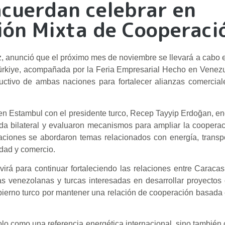
acuerdan celebrar en
ión Mixta de Cooperaci
z, anunció que el próximo mes de noviembre se llevará a cabo
ürkiye, acompañada por la Feria Empresarial Hecho en Venezu
uctivo de ambas naciones para fortalecer alianzas comercial
 en Estambul con el presidente turco, Recep Tayyip Erdoğan, en
da bilateral y evaluaron mecanismos para ampliar la coopera
aciones se abordaron temas relacionados con energía, transpo
cidad y comercio.
rá para continuar fortaleciendo las relaciones entre Caracas
as venezolanas y turcas interesadas en desarrollar proyectos
bierno turco por mantener una relación de cooperación basada 
lo como una referencia energética internacional, sino también