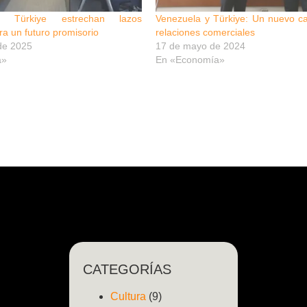
 Türkiye estrechan lazos
Venezuela y Türkiye: Un nuevo ca
ra un futuro promisorio
relaciones comerciales
de 2025
17 de mayo de 2024
a»
En «Economía»
CATEGORÍAS
Cultura
(9)