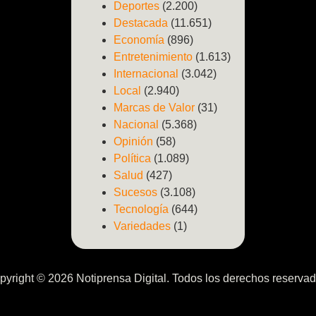
Deportes
(2.200)
Destacada
(11.651)
Economía
(896)
Entretenimiento
(1.613)
Internacional
(3.042)
Local
(2.940)
Marcas de Valor
(31)
Nacional
(5.368)
Opinión
(58)
Política
(1.089)
Salud
(427)
Sucesos
(3.108)
Tecnología
(644)
Variedades
(1)
pyright © 2026 Notiprensa Digital. Todos los derechos reservad