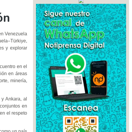
ón
 en Venezuela
ela–Türkiye,
es y explorar
cuentro en el
ción en áreas
rte, minería,
 y Ankara, al
 conjuntos en
en el respeto
 como un país