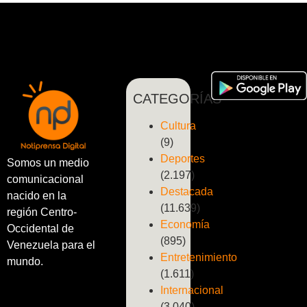
CATEGORÍAS
Cultura
(9)
Deportes
Somos un medio
(2.197)
comunicacional
Destacada
nacido en la
(11.639)
región Centro-
Economía
Occidental de
(895)
Venezuela para el
Entretenimiento
mundo.
(1.611)
Internacional
(3.040)