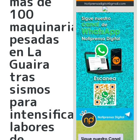
más de
100
maquinarias
pesadas
en La
Guaira
tras
sismos
para
intensificar
labores
de