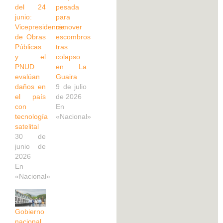
del 24
pesada
junio:
para
Vicepresidencia
remover
de Obras
escombros
Públicas
tras
y el
colapso
PNUD
en La
evalúan
Guaira
daños en
9 de julio
el país
de 2026
con
En
tecnología
«Nacional»
satelital
30 de
junio de
2026
En
«Nacional»
Gobierno
nacional