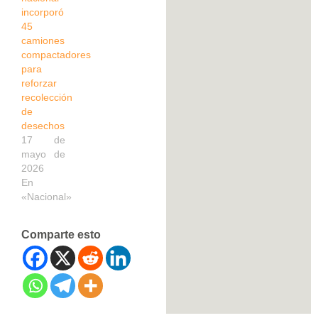
incorporó
45
camiones
compactadores
para
reforzar
recolección
de
desechos
17 de
mayo de
2026
En
«Nacional»
Comparte esto