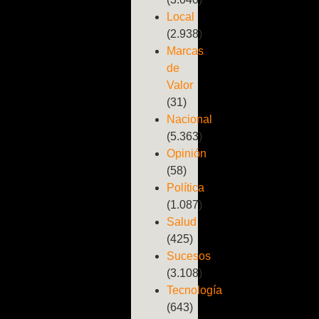
Local
(2.938)
Marcas
de
Valor
(31)
Nacional
(5.363)
Opinión
(58)
Política
(1.087)
Salud
(425)
Sucesos
(3.108)
Tecnología
(643)