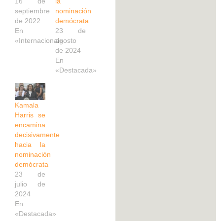
16 de
la
septiembre
nominación
de 2022
demócrata
En
23 de
«Internacional»
agosto
de 2024
En
«Destacada»
Kamala
Harris se
encamina
decisivamente
hacia la
nominación
demócrata
23 de
julio de
2024
En
«Destacada»