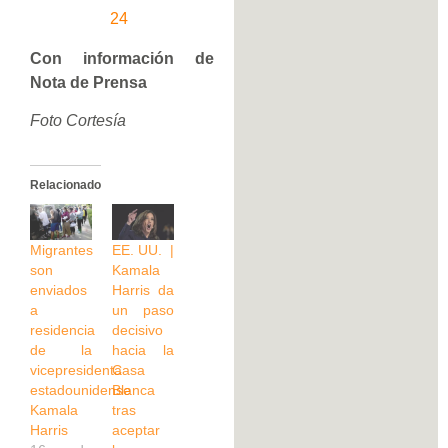
24
Con información de
Nota de Prensa
Foto Cortesía
Relacionado
Migrantes
EE. UU. |
son
Kamala
enviados
Harris da
a
un paso
residencia
decisivo
de la
hacia la
vicepresidenta
Casa
estadounidense
Blanca
Kamala
tras
Harris
aceptar