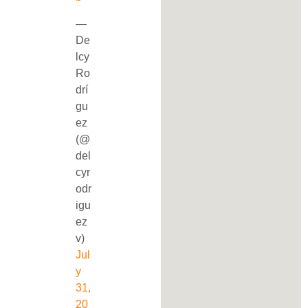
—
De
lcy
Ro
drí
gu
ez
(@
del
cyr
odr
igu
ez
v)
Jul
y
31,
20