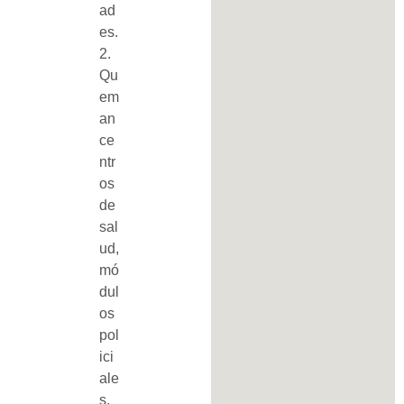
ad
es.
2.
Qu
em
an
ce
ntr
os
de
sal
ud,
mó
dul
os
pol
ici
ale
s,