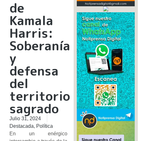
de
Kamala
Harris:
Soberanía
y
defensa
del
territorio
sagrado
Julio 31, 2024
Destacada
,
Política
En un enérgico