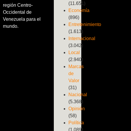
(11.651)
región Centro-
Economía
Occidental de
(896)
Venezuela para el
Entretenimiento
mundo.
(1.613)
Internacional
(3.042)
Local
(2.940)
Marcas
de
Valor
(31)
Nacional
(5.368)
Opinión
(58)
Política
(1.089)