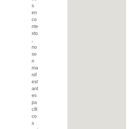
s
en
co
nte
xto
,
no
so
n
ma
nif
est
ant
es
pa
cífi
co
s