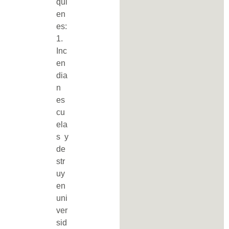
qui
en
es:
1.
Inc
en
dia
n
es
cu
ela
s y
de
str
uy
en
uni
ver
sid