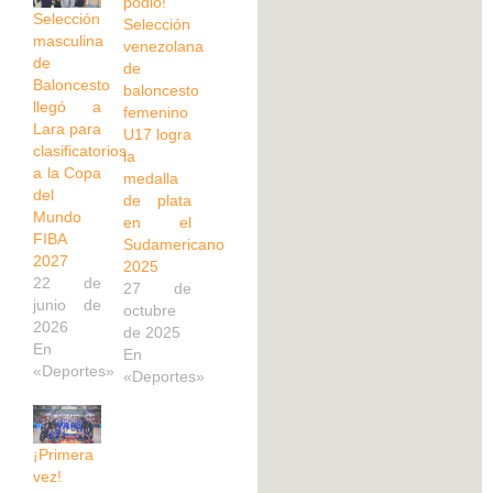
podio!
Selección
Selección
masculina
venezolana
de
de
Baloncesto
baloncesto
llegó a
femenino
Lara para
U17 logra
clasificatorios
la
a la Copa
medalla
del
de plata
Mundo
en el
FIBA
Sudamericano
2027
2025
22 de
27 de
junio de
octubre
2026
de 2025
En
En
«Deportes»
«Deportes»
¡Primera
vez!