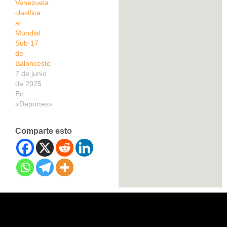
Venezuela
clasifica
al
Mundial
Sub-17
de
Baloncesto
7 de junio
de 2025
En
«Deportes»
Comparte esto