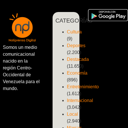
CATEGORÍAS
Cultura
(9)
Deportes
Somos un medio
(2.200)
comunicacional
Destacada
nacido en la
(11.650)
región Centro-
Economía
Occidental de
(896)
Venezuela para el
Entretenimiento
mundo.
(1.612)
Internacional
(3.042)
Local
(2.940)
Marcas