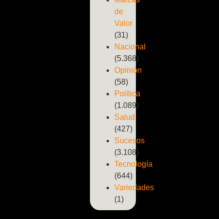
de
Valor
(31)
Nacional
(5.368)
Opinión
(58)
Política
(1.089)
Salud
(427)
Sucesos
(3.108)
Tecnología
(644)
Variedades
(1)