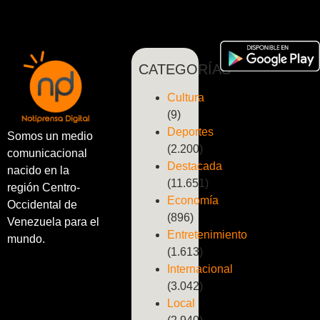
CATEGORÍAS
Cultura
(9)
Deportes
Somos un medio
(2.200)
comunicacional
Destacada
nacido en la
(11.651)
región Centro-
Economía
Occidental de
(896)
Venezuela para el
Entretenimiento
mundo.
(1.613)
Internacional
(3.042)
Local