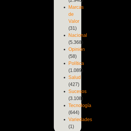
(2.940)
Marcas
de
Valor
(31)
Nacional
(5.368)
Opinión
(58)
Política
(1.089)
Salud
(427)
Sucesos
(3.108)
Tecnología
(644)
Variedades
(1)