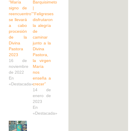
“María
Barquisimeto
signo de
|
reencuentro”
“Feligreses
se llevará
disfrutaron
a cabo
la alegría
procesión
de
de la
caminar
Divina
junto a la
Pastora
Divina
2023
Pastora,
16 de
la virgen
noviembre
María
de 2022
nos
En
enseña a
«Destacada»
crecer”
14 de
enero de
2023
En
«Destacada»