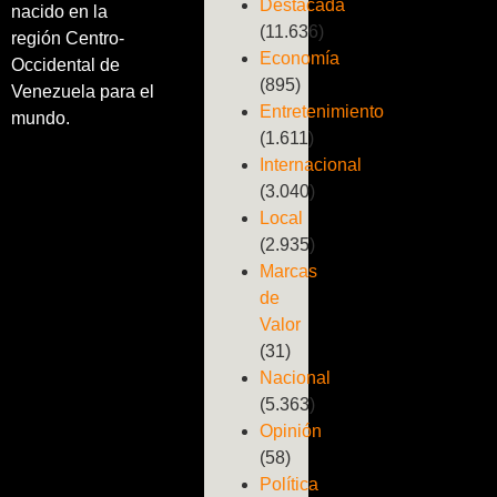
Destacada
nacido en la
(11.636)
región Centro-
Economía
Occidental de
(895)
Venezuela para el
Entretenimiento
mundo.
(1.611)
Internacional
(3.040)
Local
(2.935)
Marcas
de
Valor
(31)
Nacional
(5.363)
Opinión
(58)
Política