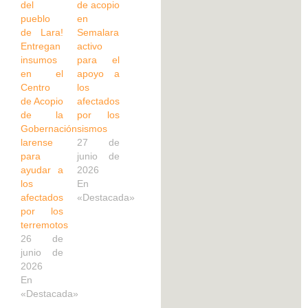
del
de acopio
pueblo
en
de Lara!
Semalara
Entregan
activo
insumos
para el
en el
apoyo a
Centro
los
de Acopio
afectados
de la
por los
Gobernación
sismos
larense
27 de
para
junio de
ayudar a
2026
los
En
afectados
«Destacada»
por los
terremotos
26 de
junio de
2026
En
«Destacada»