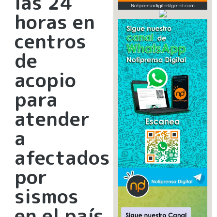
las 24
horas en
centros
de
acopio
para
atender
a
afectados
por
sismos
en el país