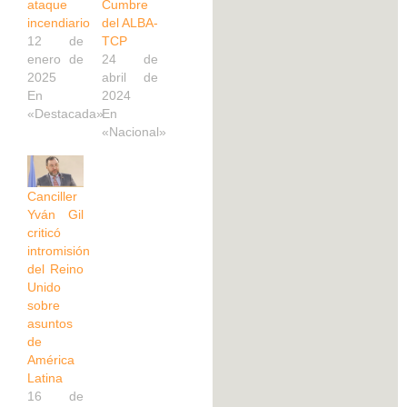
ataque
Cumbre
incendiario
del ALBA-
12 de
TCP
enero de
24 de
2025
abril de
En
2024
«Destacada»
En
«Nacional»
Canciller
Yván Gil
criticó
intromisión
del Reino
Unido
sobre
asuntos
de
América
Latina
16 de