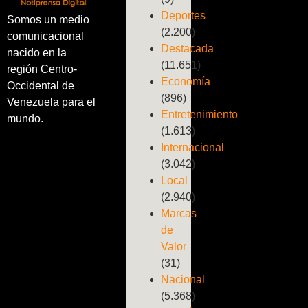
Deportes
Somos un medio
(2.200)
comunicacional
Destacada
nacido en la
(11.651)
región Centro-
Economía
Occidental de
(896)
Venezuela para el
Entretenimiento
mundo.
(1.613)
Internacional
(3.042)
Local
(2.940)
Marcas
de
Valor
(31)
Nacional
(5.368)