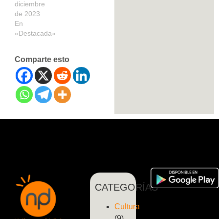
diciembre
de 2023
En
«Destacada»
Comparte esto
CATEGORÍAS
Cultura
(9)