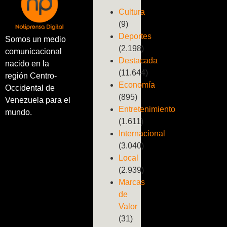
Cultura
(9)
Deportes
Somos un medio
(2.198)
comunicacional
Destacada
nacido en la
(11.644)
región Centro-
Economía
Occidental de
(895)
Venezuela para el
Entretenimiento
mundo.
(1.611)
Internacional
(3.040)
Local
(2.939)
Marcas
de
Valor
(31)