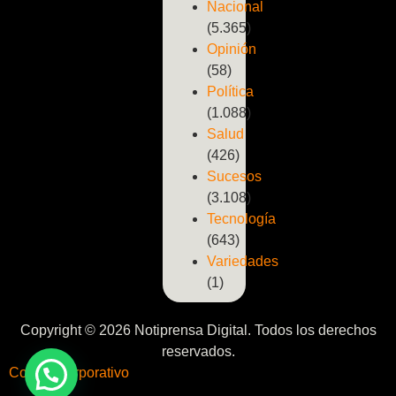
Nacional
(5.365)
Opinión
(58)
Política
(1.088)
Salud
(426)
Sucesos
(3.108)
Tecnología
(643)
Variedades
(1)
Copyright © 2026 Notiprensa Digital. Todos los derechos
reservados.
Correo Corporativo