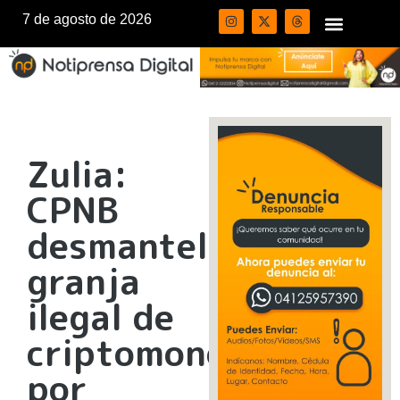
7 de agosto de 2026
Zulia:
CPNB
desmanteló
granja
ilegal de
criptomonedas
por