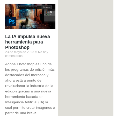
La IA impulsa nueva
herramienta para
Photoshop
23 de mayo de 2023
No hay
comentarios
Adobe Photoshop es uno de
los programas de edición más
destacados del mercado y
ahora está a punto de
revolucionar la industria de la
edición gracias a una nueva
herramienta basada en
Inteligencia Artificial (IA) la
cual permite crear imágenes a
partir de una breve