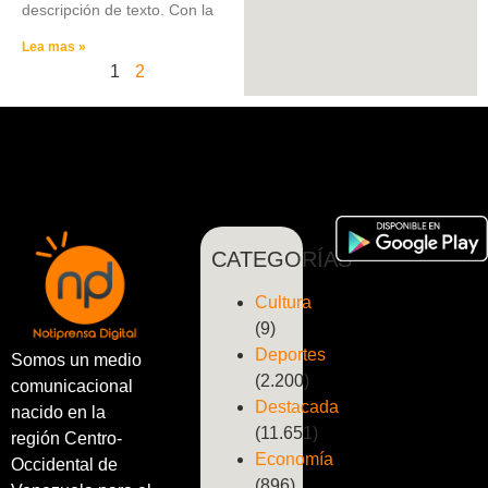
descripción de texto. Con la
Lea mas »
1
2
CATEGORÍAS
Cultura
(9)
Deportes
Somos un medio
(2.200)
comunicacional
Destacada
nacido en la
(11.651)
región Centro-
Economía
Occidental de
(896)