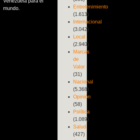
Venezuela para el
Entretenimiento
mundo.
(1.613)
Internacional
(3.042)
Local
(2.940)
Marcas
de
Valor
(31)
Nacional
(5.368)
Opinión
(58)
Política
(1.089)
Salud
(427)