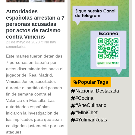
Autoridades
españolas arrestan a 7
personas acusadas
por actos de racismo
contra Vinicius
23 de mayo de 2023
No hay
comentarios
Este martes fueron detenidas
7 personas en España por
actos discriminatorios hacia el
jugador del Real Madrid,
Vinicius Júnior, suscitados
Popular Tags
durante el partido del pasado
Nacional Destacada
fin de semana contra el
#Cocina
Valencia en Mestalla. Las
#ArteCulinario
autoridades españolas
#MIniChef
iniciaron la investigación de
los implicados para que sean
#YulimarRojas
castigados justamente por sus
ataques