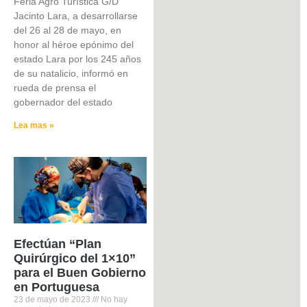
Feria Agro Turística G/D
Jacinto Lara, a desarrollarse
del 26 al 28 de mayo, en
honor al héroe epónimo del
estado Lara por los 245 años
de su natalicio, informó en
rueda de prensa el
gobernador del estado
Lea mas »
Efectúan “Plan
Quirúrgico del 1×10”
para el Buen Gobierno
en Portuguesa
23 de mayo de 2023
No hay