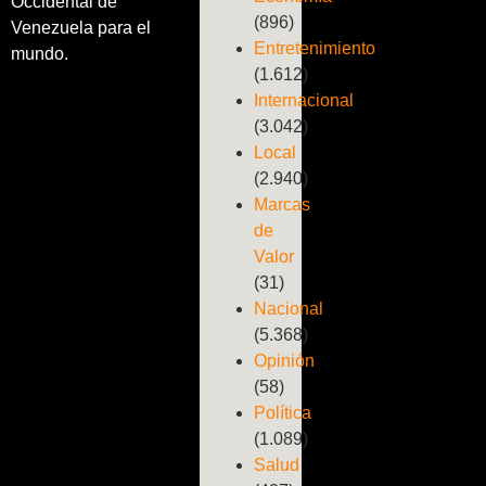
Occidental de
(896)
Venezuela para el
Entretenimiento
mundo.
(1.612)
Internacional
(3.042)
Local
(2.940)
Marcas
de
Valor
(31)
Nacional
(5.368)
Opinión
(58)
Política
(1.089)
Salud