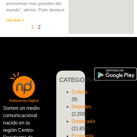
economías más grandes del
mundo”, afirmó. Putin destacó
Lea mas »
1
2
CATEGORÍAS
Cultura
(9)
Deportes
Somos un medio
(2.200)
comunicacional
Destacada
nacido en la
(11.650)
región Centro-
Economía