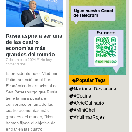
Rusia aspira a ser una
de las cuatro
economías más
grandes del mundo
7 de junio de 2024
No hay
comentarios
El presidente ruso, Vladímir
Putin, anunció en el Foro
Popular Tags
Económico Internacional de
Nacional Destacada
San Petersburgo que Rusia
#Cocina
tiene la mira puesta en
#ArteCulinario
convertirse en una de las
#MIniChef
cuatro economías más
grandes del mundo; “Nos
#YulimarRojas
hemos fijado el objetivo de
entrar en las cuatro